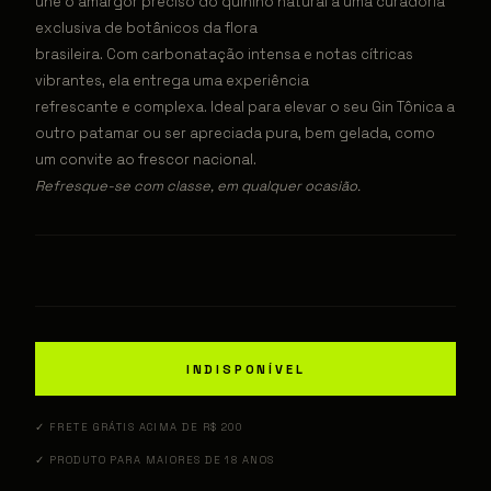
une o amargor preciso do quinino natural a uma curadoria
exclusiva de botânicos da flora
brasileira. Com carbonatação intensa e notas cítricas
vibrantes, ela entrega uma experiência
refrescante e complexa. Ideal para elevar o seu Gin Tônica a
outro patamar ou ser apreciada pura, bem gelada, como
um convite ao frescor nacional.
Refresque-se com classe, em qualquer ocasião.
INDISPONÍVEL
✓ FRETE GRÁTIS ACIMA DE R$ 200
✓ PRODUTO PARA MAIORES DE 18 ANOS