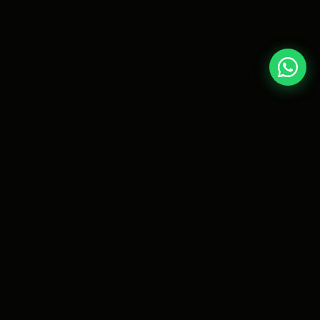
D
RY
CAT
Destilaria Urbana. Arte, natureza e
atitude em cada garrafa.