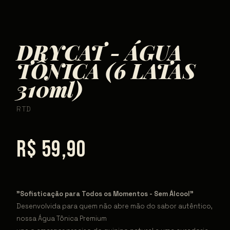
DRYCAT - ÁGUA
TÔNICA (6 LATAS
310ml)
RTD
R$ 59,90
"Sofisticação para Todos os Momentos - Sem Álcool"
Desenvolvida para quem não abre mão do sabor autêntico,
nossa Água Tônica Premium